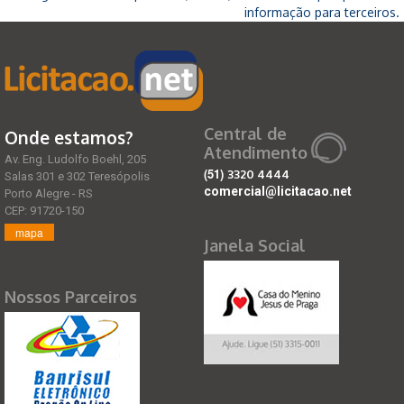
informação para terceiros.
Central de
Onde estamos?
Atendimento
Av. Eng. Ludolfo Boehl, 205
(51)
3320 4444
Salas 301 e 302 Teresópolis
comercial@licitacao.net
Porto Alegre - RS
CEP: 91720-150
mapa
Janela Social
Nossos Parceiros